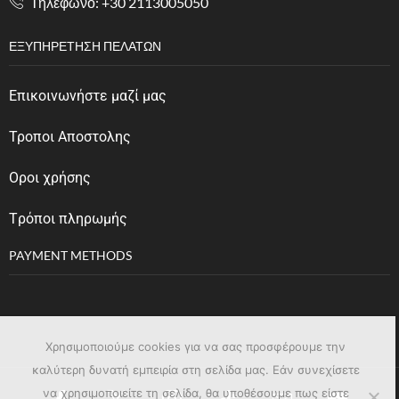
Tηλέφωνο: +30 2113005050
ΕΞΥΠΗΡΈΤΗΣΗ ΠΕΛΑΤΏΝ
Επικοινωνήστε μαζί μας
Τροποι Αποστολης
Οροι χρήσης
Tρόποι πληρωμής
PAYMENT METHODS
Χρησιμοποιούμε cookies για να σας προσφέρουμε την
καλύτερη δυνατή εμπειρία στη σελίδα μας. Εάν συνεχίσετε
να χρησιμοποιείτε τη σελίδα, θα υποθέσουμε πως είστε