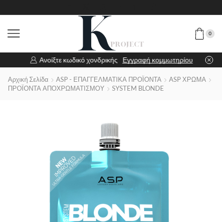
0
Ανοίξτε κωδικό χονδρικής
Εγγραφή κομμωτηρίου
Αρχική Σελίδα
ASP - ΕΠΑΓΓΕΛΜΑΤΙΚΑ ΠΡΟΪΟΝΤΑ
ASP ΧΡΩΜΑ
ΠΡΟΪΟΝΤΑ ΑΠΟΧΡΩΜΑΤΙΣΜΟΥ
SYSTEM BLONDE