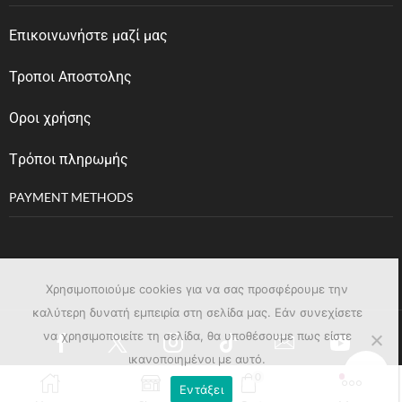
Επικοινωνήστε μαζί μας
Τροποι Αποστολης
Οροι χρήσης
Tρόποι πληρωμής
PAYMENT METHODS
Χρησιμοποιούμε cookies για να σας προσφέρουμε την
καλύτερη δυνατή εμπειρία στη σελίδα μας. Εάν συνεχίσετε
να χρησιμοποιείτε τη σελίδα, θα υποθέσουμε πως είστε
ικανοποιημένοι με αυτό.
0
Εντάξει
Copyright © 2023
affinage.gr
. Created by
Pixelhub