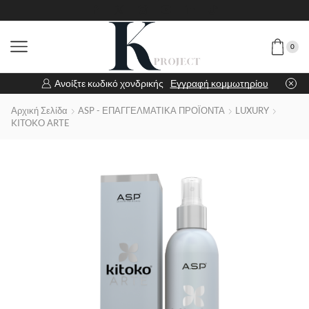
0
Ανοίξτε κωδικό χονδρικής
Εγγραφή κομμωτηρίου
Αρχική Σελίδα
ASP - ΕΠΑΓΓΕΛΜΑΤΙΚΑ ΠΡΟΪΟΝΤΑ
LUXURY
KITOKO ARTE