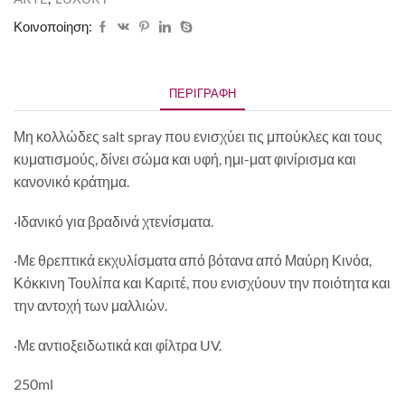
Κοινοποίηση:
ΠΕΡΙΓΡΑΦΉ
Μη κολλώδες salt spray που ενισχύει τις μπούκλες και τους
κυματισμούς, δίνει σώμα και υφή, ημι-ματ φινίρισμα και
κανονικό κράτημα.
·Ιδανικό για βραδινά χτενίσματα.
·Με θρεπτικά εκχυλίσματα από βότανα από Μαύρη Κινόα,
Κόκκινη Τουλίπα και Καριτέ, που ενισχύουν την ποιότητα και
την αντοχή των μαλλιών.
·Με αντιοξειδωτικά και φίλτρα UV.
250ml