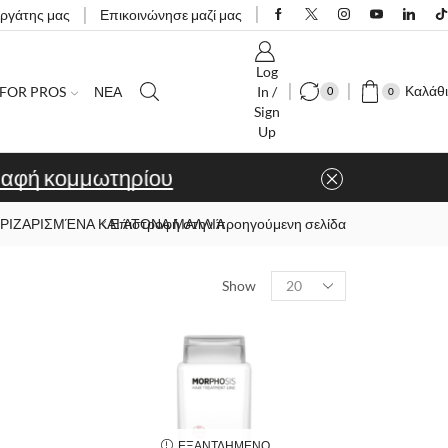
εργάτης μας
Επικοινώνησε μαζί μας
Log
Καλάθι
FOR PROS
ΝΕΑ
In /
0
0
Sign
Up
ίου
 ΦΡΙΖΑΡΙΣΜΈΝΑ ΚΑΙ ΆΤΟΝΑ ΜΑΛΛΙΆ
Επιστροφή στην προηγούμενη σελίδα
Show
ΕΞΑΝΤΛΗΜΈΝΟ