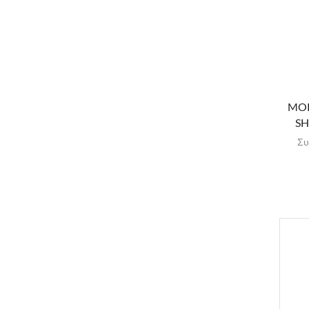
MOR
SH
Συ