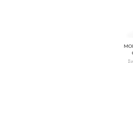
MOR
Συ