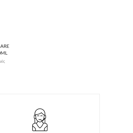
CARE
0ML
μές