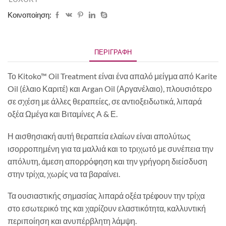
Κοινοποίηση:
ΠΕΡΙΓΡΑΦΉ
Το Kitoko™ Oil Treatment είναι ένα απαλό μείγμα από Karite
Oil (έλαιο Καριτέ) και Argan Oil (Αργανέλαιο), πλουσιότερο
σε σχέση με άλλες θεραπείες, σε αντιοξειδωτικά, λιπαρά
οξέα Ωμέγα και Βιταμίνες Α & Ε.
Η αισθησιακή αυτή θεραπεία ελαίων είναι απολύτως
ισορροπημένη για τα μαλλιά και το τριχωτό με συνέπεια την
απόλυτη, άμεση απορρόφηση και την γρήγορη διείσδυση
στην τρίχα, χωρίς να τα βαραίνει.
Τα ουσιαστικής σημασίας λιπαρά οξέα τρέφουν την τρίχα
στο εσωτερικό της και χαρίζουν ελαστικότητα, καλλυντική
περιποίηση και ανυπέρβλητη λάμψη.