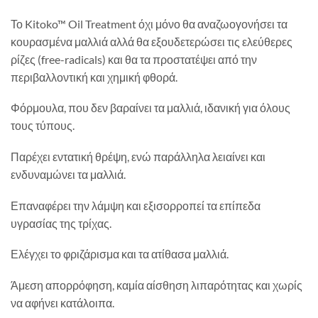
Το Kitoko™ Oil Treatment όχι μόνο θα αναζωογονήσει τα
κουρασμένα μαλλιά αλλά θα εξουδετερώσει τις ελεύθερες
ρίζες (free-radicals) και θα τα προστατέψει από την
περιβαλλοντική και χημική φθορά.
Φόρμουλα, που δεν βαραίνει τα μαλλιά, ιδανική για όλους
τους τύπους.
Παρέχει εντατική θρέψη, ενώ παράλληλα λειαίνει και
ενδυναμώνει τα μαλλιά.
Επαναφέρει την λάμψη και εξισορροπεί τα επίπεδα
υγρασίας της τρίχας.
Ελέγχει το φριζάρισμα και τα ατίθασα μαλλιά.
Άμεση απορρόφηση, καμία αίσθηση λιπαρότητας και χωρίς
να αφήνει κατάλοιπα.