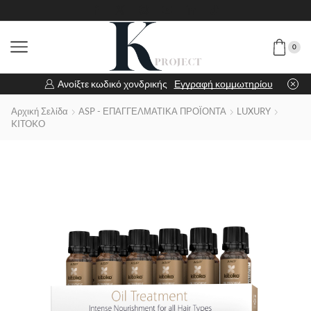
0
Ανοίξτε κωδικό χονδρικής
Εγγραφή κομμωτηρίου
Αρχική Σελίδα
ASP - ΕΠΑΓΓΕΛΜΑΤΙΚΑ ΠΡΟΪΟΝΤΑ
LUXURY
KITOKO