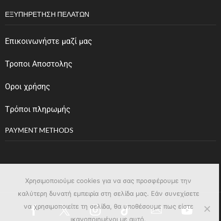
ΕΞΥΠΗΡΈΤΗΣΗ ΠΕΛΑΤΏΝ
Επικοινωνήστε μαζί μας
Τροποι Αποστολης
Οροι χρήσης
Tρόποι πληρωμής
PAYMENT METHODS
Χρησιμοποιούμε cookies για να σας προσφέρουμε την
καλύτερη δυνατή εμπειρία στη σελίδα μας. Εάν συνεχίσετε
να χρησιμοποιείτε τη σελίδα, θα υποθέσουμε πως είστε
ικανοποιημένοι με αυτό.