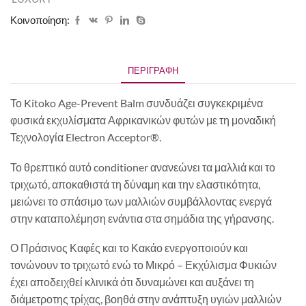
Κοινοποίηση:
ΠΕΡΙΓΡΑΦΉ
Το Kitoko Age-Prevent Balm συνδυάζει συγκεκριμένα
φυσικά εκχυλίσματα Αφρικανικών φυτών με τη μοναδική
Τεχνολογία Electron Acceptor®.
Το θρεπτικό αυτό conditioner ανανεώνει τα μαλλιά και το
τριχωτό, αποκαθιστά τη δύναμη και την ελαστικότητα,
μειώνει το σπάσιμο των μαλλιών συμβάλλοντας ενεργά
στην καταπολέμηση ενάντια στα σημάδια της γήρανσης.
Ο Πράσινος Καφές και το Κακάο ενεργοποιούν και
τονώνουν το τριχωτό ενώ το Μικρό – Εκχύλισμα Φυκιών
έχει αποδειχθεί κλινικά ότι δυναμώνει και αυξάνει τη
διάμετροτης τρίχας, βοηθά στην ανάπτυξη υγιών μαλλιών