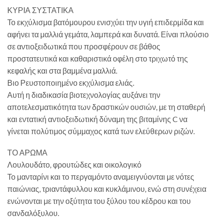
ΚΥΡΙΑ ΣΥΣΤΑΤΙΚΑ
Το εκχύλισμα βατόμουρου ενισχύει την υγιή επιδερμίδα και
αφήνει τα μαλλιά γεμάτα, λαμπερά και δυνατά. Είναι πλούσιο
σε αντιοξειδωτικά που προσφέρουν σε βάθος
προστατευτικά και καθαριστικά οφέλη στο τριχωτό της
κεφαλής και στα βαμμένα μαλλιά.
Βιο Ρευστοποιημένο εκχύλισμα ελιάς.
Αυτή η διαδικασία βιοτεχνολογίας αυξάνει την
αποτελεσματικότητα των δραστικών ουσιών, με τη σταθερή
και εντατική αντιοξειδωτική δύναμη της βιταμίνης C να
γίνεται πολύτιμος σύμμαχος κατά των ελεύθερων ριζών.
ΤΟ ΑΡΩΜΑ
Λουλουδάτο, φρουτώδες και οικολογικό
Το μανταρίνι και το περγαμόντο αναμειγνύονται με νότες
παιώνιας, τριαντάφυλλου και κυκλάμινου, ενώ στη συνέχεια
ενώνονται με την οξύτητα του ξύλου του κέδρου και του
σανδαλόξυλου.