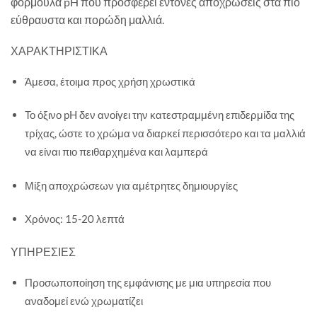
φόρμουλα pH που προσφέρει έντονες αποχρώσεις στα πιο
εύθραυστα και πορώδη μαλλιά.
ΧΑΡΑΚΤΗΡΙΣΤΙΚΑ
Άμεσα, έτοιμα προς χρήση χρωστικά
Το όξινο pH δεν ανοίγει την κατεστραμμένη επιδερμίδα της
τρίχας, ώστε το χρώμα να διαρκεί περισσότερο και τα μαλλιά
να είναι πιο πειθαρχημένα και λαμπερά
Μίξη αποχρώσεων για αμέτρητες δημιουργίες
Χρόνος: 15-20 λεπτά
ΥΠΗΡΕΣΙΕΣ
Προσωποποίηση της εμφάνισης με μια υπηρεσία που
αναδομεί ενώ χρωματίζει