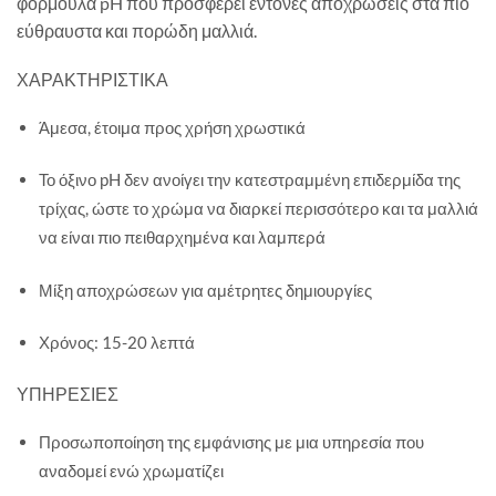
φόρμουλα pH που προσφέρει έντονες αποχρώσεις στα πιο
εύθραυστα και πορώδη μαλλιά.
ΧΑΡΑΚΤΗΡΙΣΤΙΚΑ
Άμεσα, έτοιμα προς χρήση χρωστικά
Το όξινο pH δεν ανοίγει την κατεστραμμένη επιδερμίδα της
τρίχας, ώστε το χρώμα να διαρκεί περισσότερο και τα μαλλιά
να είναι πιο πειθαρχημένα και λαμπερά
Μίξη αποχρώσεων για αμέτρητες δημιουργίες
Χρόνος: 15-20 λεπτά
ΥΠΗΡΕΣΙΕΣ
Προσωποποίηση της εμφάνισης με μια υπηρεσία που
αναδομεί ενώ χρωματίζει