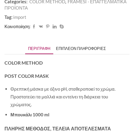
Categories:
COLOR METHOD
,
FRAMESI - ΕΠΑΓΓΕΛΜΑΤΙΚΑ
ΠΡΟΪΟΝΤΑ
Tag:
import
Κοινοποίηση:
ΠΕΡΙΓΡΑΦΉ
ΕΠΙΠΛΈΟΝ ΠΛΗΡΟΦΟΡΊΕΣ
COLOR METHOD
POST COLOR MASK
Θρεπτική μάσκα με όξινο pH, σταθεροποιεί το χρώμα.
Προστατεύει τα μαλλιά και εντείνει τη διάρκεια του
χρώματος.
Μπουκάλι 1000 ml
ΠΛΗΡΗΣ ΜΕΘΟΔΟΣ, ΤΕΛΕΙΑ ΑΠΟΤΕΛΕΣΜΑΤΑ