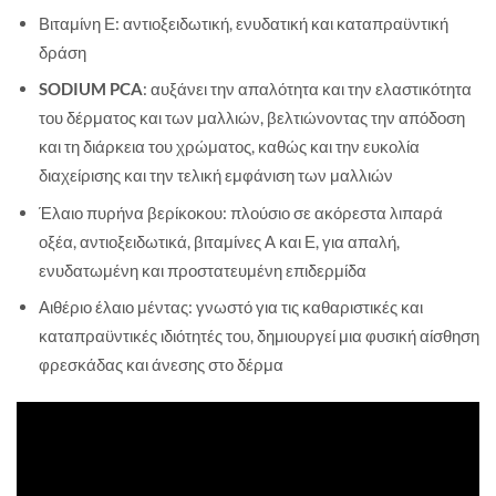
Βιταμίνη Ε: αντιοξειδωτική, ενυδατική και καταπραϋντική
δράση
SODIUM PCA
: αυξάνει την απαλότητα και την ελαστικότητα
του δέρματος και των μαλλιών, βελτιώνοντας την απόδοση
και τη διάρκεια του χρώματος, καθώς και την ευκολία
διαχείρισης και την τελική εμφάνιση των μαλλιών
Έλαιο πυρήνα βερίκοκου: πλούσιο σε ακόρεστα λιπαρά
οξέα, αντιοξειδωτικά, βιταμίνες Α και Ε, για απαλή,
ενυδατωμένη και προστατευμένη επιδερμίδα
Αιθέριο έλαιο μέντας: γνωστό για τις καθαριστικές και
καταπραϋντικές ιδιότητές του, δημιουργεί μια φυσική αίσθηση
φρεσκάδας και άνεσης στο δέρμα