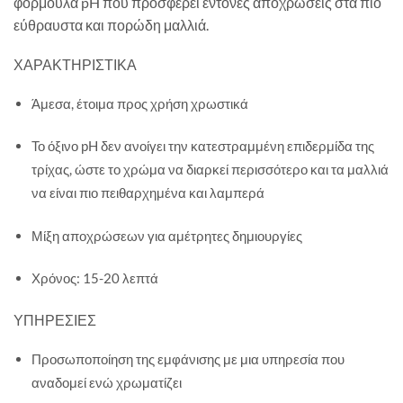
φόρμουλα pH που προσφέρει έντονες αποχρώσεις στα πιο
εύθραυστα και πορώδη μαλλιά.
ΧΑΡΑΚΤΗΡΙΣΤΙΚΑ
Άμεσα, έτοιμα προς χρήση χρωστικά
Το όξινο pH δεν ανοίγει την κατεστραμμένη επιδερμίδα της
τρίχας, ώστε το χρώμα να διαρκεί περισσότερο και τα μαλλιά
να είναι πιο πειθαρχημένα και λαμπερά
Μίξη αποχρώσεων για αμέτρητες δημιουργίες
Χρόνος: 15-20 λεπτά
ΥΠΗΡΕΣΙΕΣ
Προσωποποίηση της εμφάνισης με μια υπηρεσία που
αναδομεί ενώ χρωματίζει