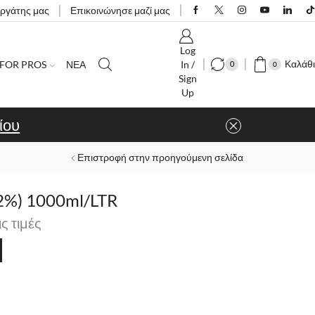
εργάτης μας
Επικοινώνησε μαζί μας
Log
Καλάθι
FOR PROS
ΝΕΑ
In /
0
0
Sign
Up
ίου
Επιστροφή στην προηγούμενη σελίδα
12%) 1000ml/LTR
ις τιμές