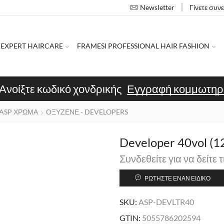
Γίνετε συν
Newsletter
 EXPERT HAIRCARE
FRAMESI PROFESSIONAL HAIR FASHION
Ανοίξτε κωδικό χονδρικής
Εγγραφή κομμωτηρ
ASP ΧΡΩΜΑ
ΟΞΥΖΕΝΕ - DEVELOPERS
Developer 40vol (
Συνδεθείτε για να δείτε τ
ΡΩΤΉΣΤΕ ΈΝΑΝ ΕΙΔΙΚΌ
SKU:
ASP-DEVLTR40
GTIN:
5055786202594