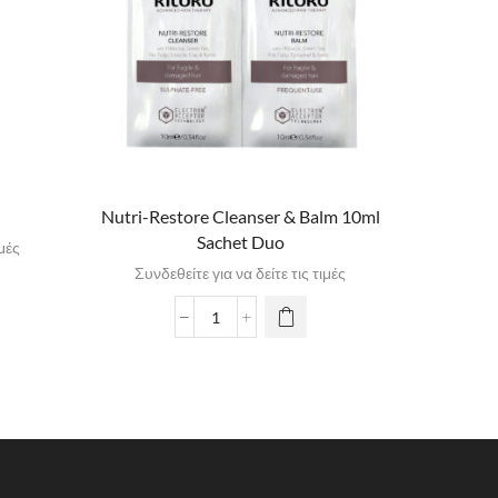
Nutri-Restore Cleanser & Balm 10ml
Volume E
Sachet Duo
ιμές
Συνδεθείτε για να δείτε τις τιμές
Συνδε