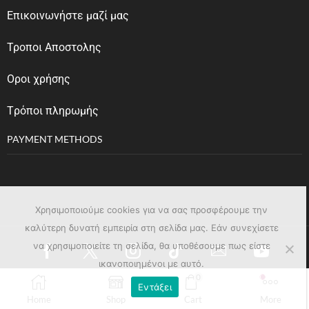
Επικοινωνήστε μαζί μας
Τροποι Αποστολης
Οροι χρήσης
Tρόποι πληρωμής
PAYMENT METHODS
Χρησιμοποιούμε cookies για να σας προσφέρουμε την
καλύτερη δυνατή εμπειρία στη σελίδα μας. Εάν συνεχίσετε
να χρησιμοποιείτε τη σελίδα, θα υποθέσουμε πως είστε
ικανοποιημένοι με αυτό.
0
Εντάξει
Copyright © 2023
affinage.gr
. Created by
Pixelhub
Home
Shop
Cart
More