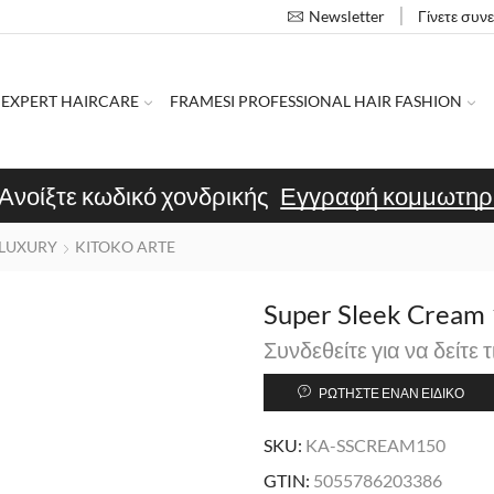
Γίνετε συν
Newsletter
 EXPERT HAIRCARE
FRAMESI PROFESSIONAL HAIR FASHION
Ανοίξτε κωδικό χονδρικής
Εγγραφή κομμωτηρ
LUXURY
KITOKO ARTE
Super Sleek Cream
Συνδεθείτε για να δείτε τ
ΡΩΤΉΣΤΕ ΈΝΑΝ ΕΙΔΙΚΌ
SKU:
KA-SSCREAM150
GTIN:
5055786203386