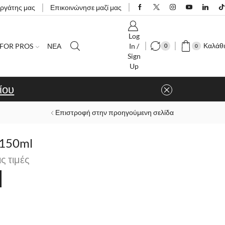
εργάτης μας
Επικοινώνησε μαζί μας
Log
Καλάθι
FOR PROS
ΝΕΑ
In /
0
0
Sign
Up
ίου
Επιστροφή στην προηγούμενη σελίδα
 150ml
ις τιμές