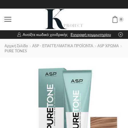
0
Ανοίξτε κωδικό χονδρικής
Εγγραφή κομμωτηρίου
Αρχική Σελίδα
ASP - ΕΠΑΓΓΕΛΜΑΤΙΚΑ ΠΡΟΪΟΝΤΑ
ASP ΧΡΩΜΑ
PURE TONES