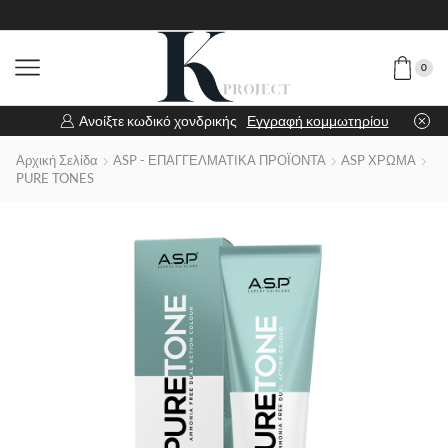
0
Ανοίξτε κωδικό χονδρικής
Εγγραφή κομμωτηρίου
Αρχική Σελίδα
ASP - ΕΠΑΓΓΕΛΜΑΤΙΚΑ ΠΡΟΪΟΝΤΑ
ASP ΧΡΩΜΑ
PURE TONES