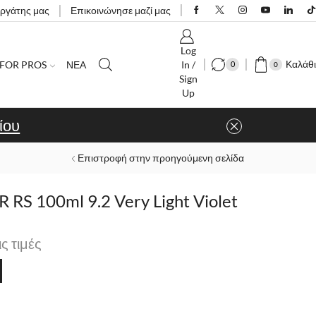
εργάτης μας
Επικοινώνησε μαζί μας
Log
Καλάθι
FOR PROS
ΝΕΑ
In /
0
0
Sign
Up
ίου
Επιστροφή στην προηγούμενη σελίδα
RS 100ml 9.2 Very Light Violet
ις τιμές