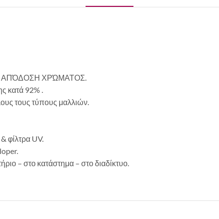
 ΑΠΌΔΟΣΗ ΧΡΏΜΑΤΟΣ.
ς κατά 92% .
λους τους τύπους μαλλιών.
& φίλτρα UV.
loper.
ριο – στο κατάστημα – στο διαδίκτυο.