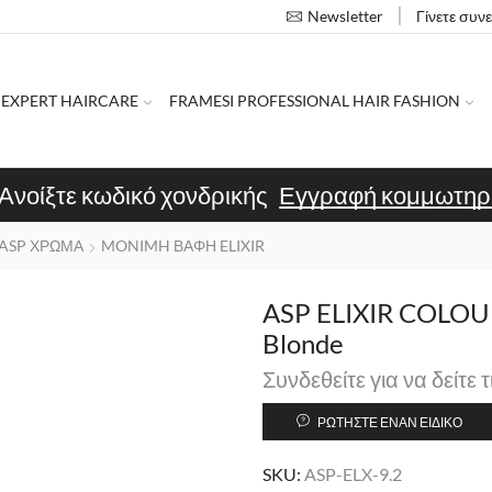
Γίνετε συν
Newsletter
 EXPERT HAIRCARE
FRAMESI PROFESSIONAL HAIR FASHION
Ανοίξτε κωδικό χονδρικής
Εγγραφή κομμωτηρ
ASP ΧΡΩΜΑ
MONIMH ΒΑΦΗ ELIXIR
ASP ELIXIR COLOUR 
Blonde
Συνδεθείτε για να δείτε τ
ΡΩΤΉΣΤΕ ΈΝΑΝ ΕΙΔΙΚΌ
SKU:
ASP-ELX-9.2