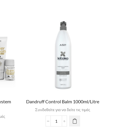
ystem
Dandruff Control Balm 1000ml/Litre
Nutr
Συνδεθείτε για να δείτε τις τιμές
Συνδε
ιμές