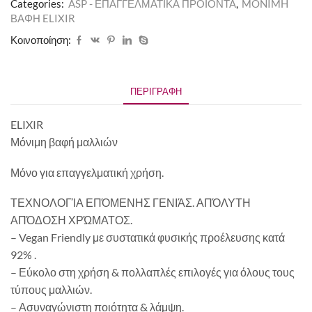
Categories:
ASP - ΕΠΑΓΓΕΛΜΑΤΙΚΑ ΠΡΟΪΟΝΤΑ
,
MONIMH
ΒΑΦΗ ELIXIR
Κοινοποίηση:
ΠΕΡΙΓΡΑΦΉ
ELIXIR
Μόνιμη βαφή μαλλιών
Μόνο για επαγγελματική χρήση.
ΤΕΧΝΟΛΟΓΊΑ ΕΠΌΜΕΝΗΣ ΓΕΝΙΆΣ. ΑΠΌΛΥΤΗ
ΑΠΌΔΟΣΗ ΧΡΏΜΑΤΟΣ.
– Vegan Friendly με συστατικά φυσικής προέλευσης κατά
92% .
– Εύκολο στη χρήση & πολλαπλές επιλογές για όλους τους
τύπους μαλλιών.
– Ασυναγώνιστη ποιότητα & λάμψη.