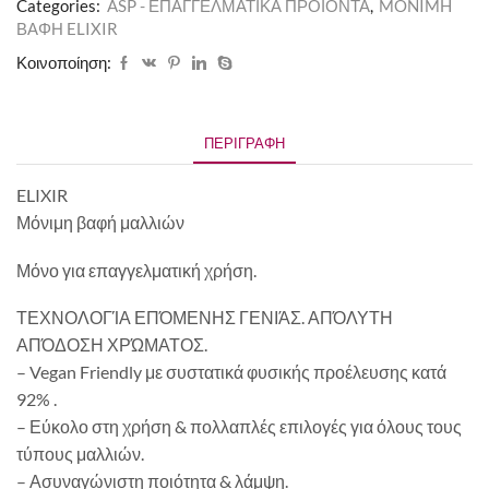
Categories:
ASP - ΕΠΑΓΓΕΛΜΑΤΙΚΑ ΠΡΟΪΟΝΤΑ
,
MONIMH
ΒΑΦΗ ELIXIR
Κοινοποίηση:
ΠΕΡΙΓΡΑΦΉ
ELIXIR
Μόνιμη βαφή μαλλιών
Μόνο για επαγγελματική χρήση.
ΤΕΧΝΟΛΟΓΊΑ ΕΠΌΜΕΝΗΣ ΓΕΝΙΆΣ. ΑΠΌΛΥΤΗ
ΑΠΌΔΟΣΗ ΧΡΏΜΑΤΟΣ.
– Vegan Friendly με συστατικά φυσικής προέλευσης κατά
92% .
– Εύκολο στη χρήση & πολλαπλές επιλογές για όλους τους
τύπους μαλλιών.
– Ασυναγώνιστη ποιότητα & λάμψη.