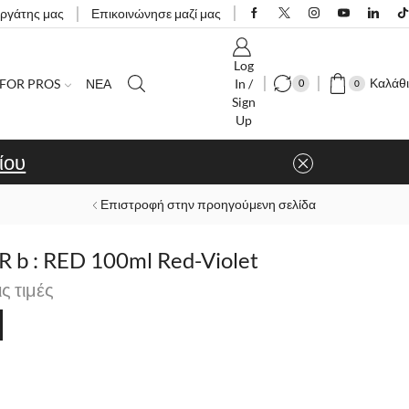
εργάτης μας
Επικοινώνησε μαζί μας
Log
Καλάθι
FOR PROS
ΝΕΑ
In /
0
0
Sign
Up
ίου
Επιστροφή στην προηγούμενη σελίδα
 b : RED 100ml Red-Violet
ις τιμές