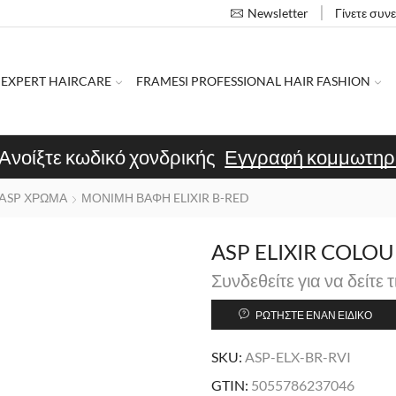
Γίνετε συν
Newsletter
 EXPERT HAIRCARE
FRAMESI PROFESSIONAL HAIR FASHION
Ανοίξτε κωδικό χονδρικής
Εγγραφή κομμωτηρ
ASP ΧΡΩΜΑ
ΜΟΝΙΜΗ ΒΑΦΗ ELIXIR B-RED
ASP ELIXIR COLOUR
Συνδεθείτε για να δείτε τ
ΡΩΤΉΣΤΕ ΈΝΑΝ ΕΙΔΙΚΌ
SKU:
ASP-ELX-BR-RVI
GTIN:
5055786237046