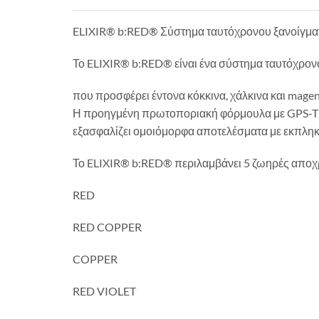
ELIXIR® b:RED® Σύστημα ταυτόχρονου ξανοίγμα
Το ELIXIR® b:RED® είναι ένα σύστημα ταυτόχρον
που προσφέρει έντονα κόκκινα, χάλκινα και mage
Η προηγμένη πρωτοποριακή φόρμουλα με GPS-TECno
εξασφαλίζει ομοιόμορφα αποτελέσματα με εκπληκτ
Το ELIXIR® b:RED® περιλαμβάνει 5 ζωηρές αποχρώ
RED
RED COPPER
COPPER
RED VIOLET