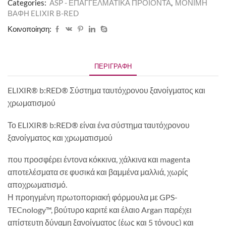
Categories:
ASP - ΕΠΑΓΓΕΛΜΑΤΙΚΑ ΠΡΟΪΟΝΤΑ
,
ΜΟΝΙΜΗ
ΒΑΦΗ ELIXIR B-RED
Κοινοποίηση:
ΠΕΡΙΓΡΑΦΉ
ELIXIR® b:RED® Σύστημα ταυτόχρονου ξανοίγματος και
χρωματισμού
Το ELIXIR® b:RED® είναι ένα σύστημα ταυτόχρονου
ξανοίγματος και χρωματισμού
που προσφέρει έντονα κόκκινα, χάλκινα και magenta
αποτελέσματα σε φυσικά και βαμμένα μαλλιά, χωρίς
αποχρωματισμό.
Η προηγμένη πρωτοποριακή φόρμουλα με GPS-
TECnology™, βούτυρο καριτέ και έλαιο Argan παρέχει
απίστευτη δύναμη ξανοίγματος (έως και 5 τόνους) και