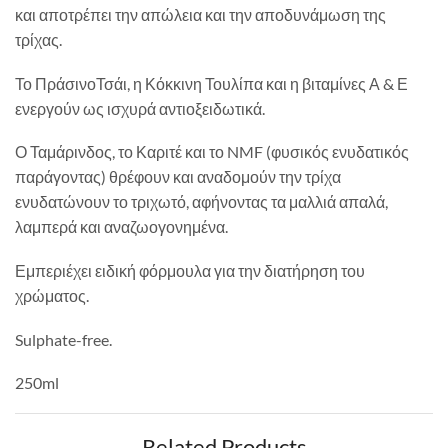
και αποτρέπει την απώλεια και την αποδυνάμωση της
τρίχας.
Το ΠράσινοΤσάι, η Κόκκινη Τουλίπα και η βιταμίνες Α & Ε
ενεργούν ως ισχυρά αντιοξειδωτικά.
Ο Ταμάρινδος, το Καριτέ και το NMF (φυσικός ενυδατικός
παράγοντας) θρέφουν και αναδομούν την τρίχα
ενυδατώνουν το τριχωτό, αφήνοντας τα μαλλιά απαλά,
λαμπερά και αναζωογονημένα.
Εμπεριέχει ειδική φόρμουλα για την διατήρηση του
χρώματος.
Sulphate-free.
250ml
Related Products