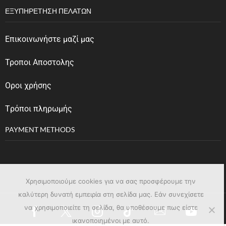
ΕΞΥΠΗΡΈΤΗΣΗ ΠΕΛΑΤΏΝ
Επικοινωνήστε μαζί μας
Τροποι Αποστολης
Οροι χρήσης
Tρόποι πληρωμής
PAYMENT METHODS
Χρησιμοποιούμε cookies για να σας προσφέρουμε την
καλύτερη δυνατή εμπειρία στη σελίδα μας. Εάν συνεχίσετε
να χρησιμοποιείτε τη σελίδα, θα υποθέσουμε πως είστε
ικανοποιημένοι με αυτό.