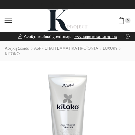
0
Ανοίξτε κωδικό χονδρικής
Εγγραφή κομμωτηρίου
Αρχική Σελίδα
ASP - ΕΠΑΓΓΕΛΜΑΤΙΚΑ ΠΡΟΪΟΝΤΑ
LUXURY
KITOKO