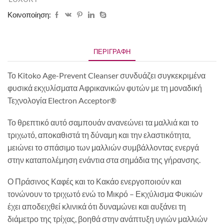
Κοινοποίηση:
ΠΕΡΙΓΡΑΦΉ
Το Kitoko Age-Prevent Cleanser συνδυάζει συγκεκριμένα
φυσικά εκχυλίσματα Αφρικανικών φυτών με τη μοναδική
Τεχνολογία Electron Acceptor®
Το θρεπτικό αυτό σαμπουάν ανανεώνει τα μαλλιά και το
τριχωτό, αποκαθιστά τη δύναμη και την ελαστικότητα,
μειώνει το σπάσιμο των μαλλιών συμβάλλοντας ενεργά
στην καταπολέμηση ενάντια στα σημάδια της γήρανσης.
Ο Πράσινος Καφές και το Κακάο ενεργοποιούν και
τονώνουν το τριχωτό ενώ το Μικρό – Εκχύλισμα Φυκιών
έχει αποδειχθεί κλινικά ότι δυναμώνει και αυξάνει τη
διάμετρο της τρίχας, βοηθά στην ανάπτυξη υγιών μαλλιών