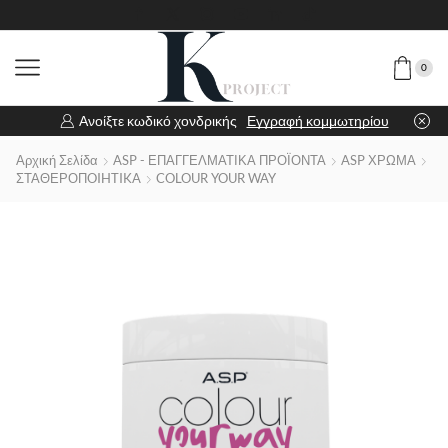
0
Ανοίξτε κωδικό χονδρικής
Εγγραφή κομμωτηρίου
Αρχική Σελίδα
ASP - ΕΠΑΓΓΕΛΜΑΤΙΚΑ ΠΡΟΪΟΝΤΑ
ASP ΧΡΩΜΑ
ΣΤΑΘΕΡΟΠOIHTIKA
COLOUR YOUR WAY