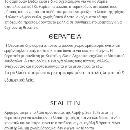
Το σαμπουάν Detox είναι ειδικά σχεδιασμένο για να καθαρίζει
αποτελεσματικά! Καθαρίζει τα μαλλιά, απομακρύνοντας όλους τους
ρύπους του τριχωτού και οτιδήποτε μπορεί να φράξει τα λέπια της τρίχας.
Η αλκαλική φόρμουλα, χωρίς θειικά άλατα, ανοίγει απαλά την
επιδερμίδα,προετοιμάζοντας τα μαλλιά σε συνθήκες ετοιμότητας για να
δεχτούν τη θεραπεία.
ΘΕΡΑΠΕΙΑ
Η Θεραπεία δημιουργεί απίστευτα μαλλιά χωρίς φριζάρισμα, υγιέστατη
εμφάνιση,λεία υφή, πιο ίσια και πιο δυνατά για έως και 3 μήνες. Η
θεραπεία με σύνθεση με Κυστεΐνη, έλαιο Argan και εκχύλισμα Μπαμπού,
ενυδατώνει & επανορθώνει ενεργά όλους τους τύπους μαλλιών,
ενισχύοντας και προστατεύοντάς τα από μέσα προς τα έξω.
Τα μαλλιά παραμένουν μεταμορφωμένα - απαλά, λαμπερά &
εξαιρετικά λεία.
SEAL IT IN
Χρησιμοποιήστε το λάδι προστασίας της λάμψης Seal It In μετά τη
θεραπεία για να κλείσουν τα λέπια της τρίχας και να κλειδώσει το νέο
ίσιο στυλ και να παραμείνει το αποτέλεσμα για μεγάλη διάρκεια. Δίνει
σούπερ λάμψη χωρίς βάρος και δεν αφήνει κατάλοιπα.