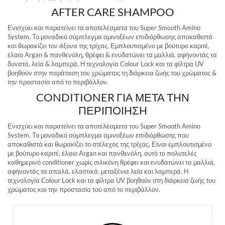
AFTER CARE SHAMPOO
Ενισχύει και παρατείνει τα αποτελέσματα του Super Smooth Amino
System. Το μοναδικό σύμπλεγμα αμινοξέων επιδιόρθωσης αποκαθιστά
και θωρακίζει τον άξονα της τρίχας. Εμπλουτισμένο με βούτυρο καριτέ,
έλαιο Argan & πανθενόλη, θρέφει & ενυδατώνει τα μαλλιά, αφήνοντάς τα
δυνατά, λεία & λαμπερά. Η τεχνολογία Colour Lock και τα φίλτρα UV
βοηθούν στην παράταση του χρώματος τη διάρκεια ζωής του χρώματος &
την προστασία από το περιβάλλον.
CONDITIONER ΓΙΑ ΜΕΤΑ ΤΗΝ
ΠΕΡΙΠΟΙΗΣΗ
Ενισχύει και παρατείνει τα αποτελέσματα του Super Smooth Amino
System. Το μοναδικό σύμπλεγμα αμινοξέων επιδιόρθωσης που
αποκαθιστά και θωρακίζει το στέλεχος της τρίχας. Είναι εμπλουτισμένο
με βούτυρο καριτέ, έλαιο Argan και πανθενόλη, αυτό το πολυτελές
καθημερινό conditioner χωρίς σιλικόνη θρέφει και ενυδατώνει τα μαλλιά,
αφήνοντάς τα απαλά, ελαστικά, μεταξένια λεία και λαμπερά. Η
τεχνολογία Colour Lock και τα φίλτρα UV βοηθούν στη διάρκεια ζωής του
χρώματος και την προστασία του από το περιβάλλον.