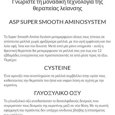
Γνωρίστε τη μοναδική τεχνολογία της
θεραπείας λείανσης
ASP SUPER SMOOTH AMINOSYSTEM
Το Super Smooth Amino System μεταμορφώνει όλους τους τύπους σε
απίστευτα μαλλιά χωρίς φριζάρισμα μαλλιά, με πιο υγιή εμφάνιση και πιο
λεία υφή. Ίσια και πιο δυνατά. Μετά από μία μόνο υπηρεσία - αυτή η
θρεπτική θεραπεία θα μεταμορφώσει τα μαλλιά σας για έως και 12
εβδομάδες ενισχύοντας και προστατεύοντάς τα από μέσα προς τα έξω.
Περιέχει:
CYSTEINE
Ένα αμινοξύ που αναπληρώνει τα μαλλιά συμβάλλει στην υγεία τους
καθιστώντας την θεραπεία πιο ήπια και vegan λύση σε σχέση με την
κερατίνη.
ΓΛΥΟΞΥΛΙΚΟ ΟΞΥ
Το γλυοξυλικό οξύ αναδιατάσσει το δισουλφιδικούς δεσμούς που
συγκρατούν τους δεσμούς της κερατίνης μαζί σε νέα θέση. Με τη σωστή
εφαρμογή του προϊόντος δεν υπάρχει κίνδυνος βλάβης ή σπασίματος
των μαλλιών.