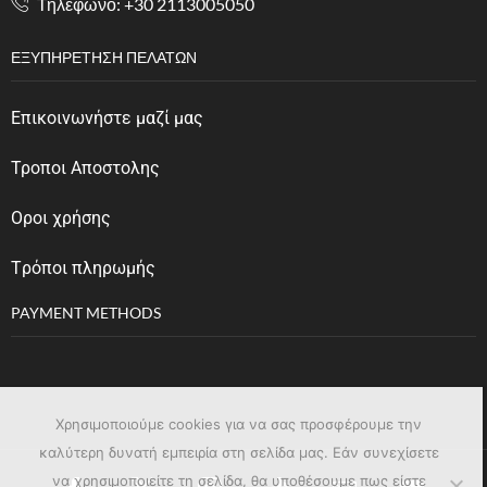
Tηλέφωνο: +30 2113005050
ΕΞΥΠΗΡΈΤΗΣΗ ΠΕΛΑΤΏΝ
Επικοινωνήστε μαζί μας
Τροποι Αποστολης
Οροι χρήσης
Tρόποι πληρωμής
PAYMENT METHODS
Χρησιμοποιούμε cookies για να σας προσφέρουμε την
καλύτερη δυνατή εμπειρία στη σελίδα μας. Εάν συνεχίσετε
να χρησιμοποιείτε τη σελίδα, θα υποθέσουμε πως είστε