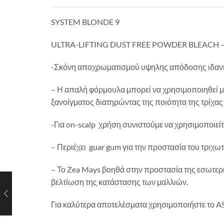
SYSTEM BLONDE 9
ULTRA-LIFTING DUST FREE POWDER BLEACH – U
-Σκόνη αποχρωματισμού υψηλης απόδοσης ιδανική 
– Η απαλή φόρμουλα μπορεί να χρησιμοποιηθεί με
ξανοίγματος διατηρώντας της ποιότητα της τρίχα
-Για on-scalp χρήση συνιστούμε να χρησιμοποιείτ
– Περιέχει guar gum για την προστασία του τριχω
– Το Zea Mays βοηθά στην προστασία της εσωτερι
βελτίωση της κατάστασης των μαλλιών.
Για καλύτερα αποτελέσματα χρησιμοποιήστε το A