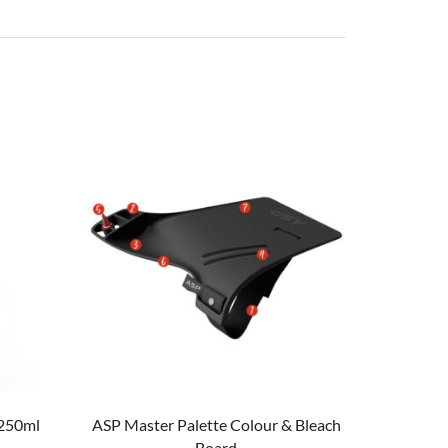
 250ml
ASP Master Palette Colour & Bleach
Age Pr
Board