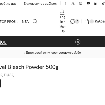
εργάτης μας
Επικοινώνησε μαζί μας
Log
Καλάθι
FOR PROS
ΝΕΑ
In /
0
0
Sign
Up
ίου
Επιστροφή στην προηγούμενη σελίδα
vel Bleach Powder 500g
ις τιμές