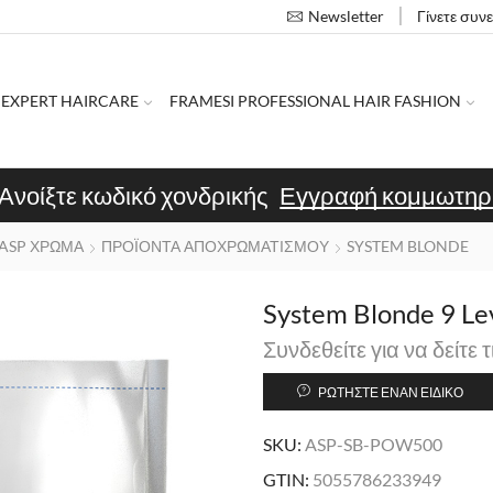
Γίνετε συν
Newsletter
 EXPERT HAIRCARE
FRAMESI PROFESSIONAL HAIR FASHION
Ανοίξτε κωδικό χονδρικής
Εγγραφή κομμωτηρ
ASP ΧΡΩΜΑ
ΠΡΟΪΟΝΤΑ ΑΠΟΧΡΩΜΑΤΙΣΜΟΥ
SYSTEM BLONDE
System Blonde 9 Le
Συνδεθείτε για να δείτε τ
ΡΩΤΉΣΤΕ ΈΝΑΝ ΕΙΔΙΚΌ
SKU:
ASP-SB-POW500
GTIN:
5055786233949