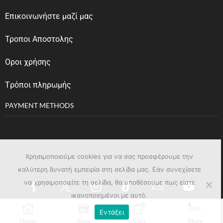
Επικοινωνήστε μαζί μας
Τροποι Αποστολης
Οροι χρήσης
Tρόποι πληρωμής
PAYMENT METHODS
Χρησιμοποιούμε cookies για να σας προσφέρουμε την
καλύτερη δυνατή εμπειρία στη σελίδα μας. Εάν συνεχίσετε
να χρησιμοποιείτε τη σελίδα, θα υποθέσουμε πως είστε
ικανοποιημένοι με αυτό.
0
Εντάξει
Copyright © 2023
affinage.gr
. Created by
Pixelhub
Home
Shop
Cart
More