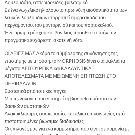
Λουλουδάτο, εσπεριδοειδές, βαλσαμικό
Σε ένα νωχελικό ηλιόλουστο πρωινό, η αισθαντικότητα των
λευκών λουλουδιών ισορροπεί τη φρεσκάδα του
περγαμόντου, του μανταρινιού και του πορτοκαλιού.
Ένα άρωμα μόσχου και βανίλιας προσθέτει αυτήν την
πραγματικά ευχάριστη, σκοτεινή νότα.
ΟΙ ΑΞΙΕΣ ΜΑΣ Ακόμα το σύμβολο της συνάντησης της
επιστήμης με τη φύση, το MORPHOSIS δίνει στα μαλλιά τα
μέγιστα ΛΕΙΤΟΥΡΓΙΚΑ και ΚΑΛΛΥΝΤΙΚΑ
ΑΠΟΤΕΛΕΣΜΑΤΑ ΜΕ ΜΕΙΩΜΕΝΗ ΕΠΙΠΤΩΣΗ ΣΤΟ
ΠΕΡΙΒΑΛΛΟΝ.
Συστατικά από τοπικές πηγές
Μια τεχνολογία που διατηρεί τη βιοδιαθεσιμότητα των
βασικών συστατικών
Ανακυκλώσιμες συσκευασίες και υλικά επικοινωνίας από
πιστοποιημένες βιώσιμες διαδικασίες
Οι επιλογές μας για ένα κομμωτήριο που είναι σε αρμονία με