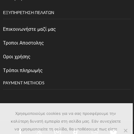
ΕΞΥΠΗΡΈΤΗΣΗ ΠΕΛΑΤΏΝ
Επικοινωνήστε μαζί μας
Τροποι Αποστολης
Οροι χρήσης
Tρόποι πληρωμής
PAYMENT METHODS
Χρησιμοποιούμε cookies για να σας προσφέρουμε την
καλύτερη δυνατή εμπειρία στη σελίδα μας. Εάν συνεχίσετε
να χρησιμοποιείτε τη σελίδα, θα υποθέσουμε πως είστε