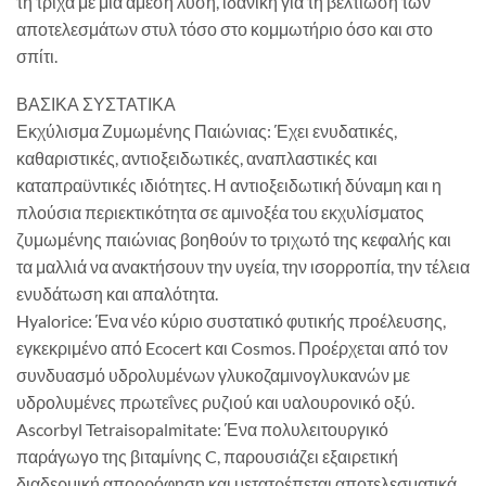
τη τρίχα με μια άμεση λύση, ιδανική για τη βελτίωση των
αποτελεσμάτων στυλ τόσο στο κομμωτήριο όσο και στο
σπίτι.
ΒΑΣΙΚΑ ΣΥΣΤΑΤΙΚΑ
Εκχύλισμα Ζυμωμένης Παιώνιας: Έχει ενυδατικές,
καθαριστικές, αντιοξειδωτικές, αναπλαστικές και
καταπραϋντικές ιδιότητες. Η αντιοξειδωτική δύναμη και η
πλούσια περιεκτικότητα σε αμινοξέα του εκχυλίσματος
ζυμωμένης παιώνιας βοηθούν το τριχωτό της κεφαλής και
τα μαλλιά να ανακτήσουν την υγεία, την ισορροπία, την τέλεια
ενυδάτωση και απαλότητα.
Hyalorice: Ένα νέο κύριο συστατικό φυτικής προέλευσης,
εγκεκριμένο από Ecocert και Cosmos. Προέρχεται από τον
συνδυασμό υδρολυμένων γλυκοζαμινογλυκανών με
υδρολυμένες πρωτεΐνες ρυζιού και υαλουρονικό οξύ.
Ascorbyl Tetraisopalmitate: Ένα πολυλειτουργικό
παράγωγο της βιταμίνης C, παρουσιάζει εξαιρετική
διαδερμική απορρόφηση και μετατρέπεται αποτελεσματικά