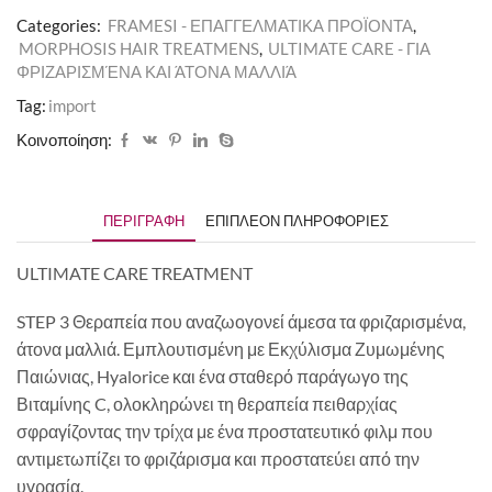
Categories:
FRAMESI - ΕΠΑΓΓΕΛΜΑΤΙΚΑ ΠΡΟΪΟΝΤΑ
,
MORPHOSIS HAIR TREATMENS
,
ULTIMATE CARE - ΓΙΑ
ΦΡΙΖΑΡΙΣΜΈΝΑ ΚΑΙ ΆΤΟΝΑ ΜΑΛΛΙΆ
Tag:
import
Κοινοποίηση:
ΠΕΡΙΓΡΑΦΉ
ΕΠΙΠΛΈΟΝ ΠΛΗΡΟΦΟΡΊΕΣ
ULTIMATE CARE TREATMENT
STEP 3 Θεραπεία που αναζωογονεί άμεσα τα φριζαρισμένα,
άτονα μαλλιά. Εμπλουτισμένη με Εκχύλισμα Ζυμωμένης
Παιώνιας, Hyalorice και ένα σταθερό παράγωγο της
Βιταμίνης C, ολοκληρώνει τη θεραπεία πειθαρχίας
σφραγίζοντας την τρίχα με ένα προστατευτικό φιλμ που
αντιμετωπίζει το φριζάρισμα και προστατεύει από την
υγρασία.