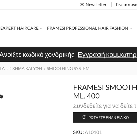
Γίνετε συν
Newsletter
 EXPERT HAIRCARE
FRAMESI PROFESSIONAL HAIR FASHION
Ανοίξτε κωδικό χονδρικής
Εγγραφή κομμωτηρ
ΤΑ
ΣΧΗΜΑ ΚΑΙ ΥΦΗ
SMOOTHING SYSTEM
FRAMESI SMOOTH
ML. 400
Συνδεθείτε για να δείτε τ
ΡΩΤΉΣΤΕ ΈΝΑΝ ΕΙΔΙΚΌ
SKU:
A10101