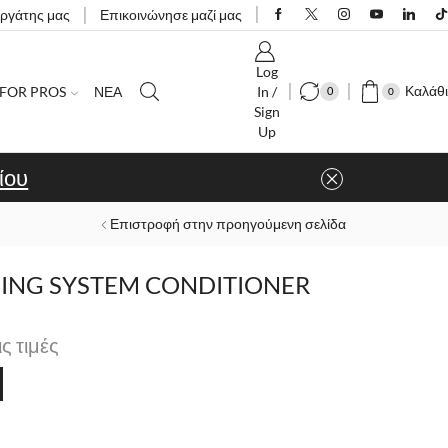
εργάτης μας
Επικοινώνησε μαζί μας
Log
Καλάθι
FOR PROS
ΝΕΑ
In /
0
0
Sign
Up
ίου
Επιστροφή στην προηγούμενη σελίδα
ING SYSTEM CONDITIONER
ις τιμές