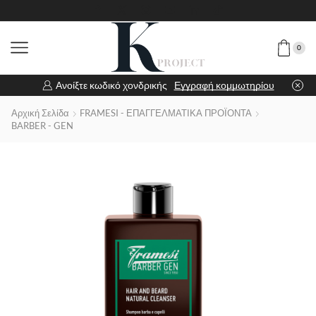
0
Ανοίξτε κωδικό χονδρικής
Εγγραφή κομμωτηρίου
Αρχική Σελίδα
FRAMESI - ΕΠΑΓΓΕΛΜΑΤΙΚΑ ΠΡΟΪΟΝΤΑ
BARBER - GEN