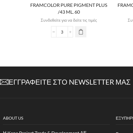
FRAMCOLOR PURE PIGMENT PLUS
FRAMC
/43 ML. 60
Συνδεθείτε για να δείτε τις τιμές
Συν
ΕΓΓΡΑΦΕΊΤΕ ΣΤΟ NEWSLETTER ΜΑΣ
ABOUT US
ΕΞΥΠΗΡ
Η Kapa Project Trade & Development ΑΕ