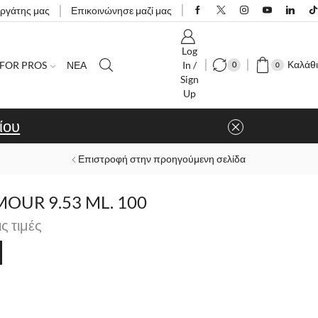
εργάτης μας
Επικοινώνησε μαζί μας
Log
Καλάθι
FOR PROS
ΝΕΑ
In /
0
0
Sign
Up
ίου
Επιστροφή στην προηγούμενη σελίδα
UR 9.53 ML. 100
ις τιμές