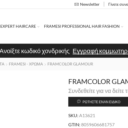
Γίνετε συν
Newsletter
 EXPERT HAIRCARE
FRAMESI PROFESSIONAL HAIR FASHION
Ανοίξτε κωδικό χονδρικής
Εγγραφή κομμωτηρ
ΤΑ
FRAMESI - ΧΡΩΜΑ
FRAMCOLOR GLAMOUR
FRAMCOLOR GLAMO
Συνδεθείτε για να δείτε τ
ΡΩΤΉΣΤΕ ΈΝΑΝ ΕΙΔΙΚΌ
SKU:
A13621
GTIN:
8059606681757