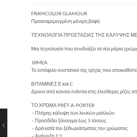
FRAMCOLOR GLAMOUR
Προαναμεμειγμένη μόνιμη βαφή
ΤΕΧΝΟΛΟΓΙΑ ΠΡΟΣΤΑΣΙΑΣ ΤΗΣ ΚΑΛΥΨΗΣ ΜΕ
Μια τεχνολογία που συνδυάζει τα νέα μόρια χρώμ
18MEA
Το λιπόφιλο συστατικό της τρίχας που αποκαθίστα
ΒΙΤΑΜΙΝΕΣ Ε και C
Δρουν από κοινού ενάντια στις ελεύθερες ρίζες 
ΤΟ ΧΡΏΜΑ PRÊT-À-PORTER
– Πλήρης κάλυψη των λευκών μαλλιών
– Προσδίδει ξάνοιγμα έως 5 τόνους
– Δρά κατά του ξεθωριάσματος του χρώματος
– Ανάμειξη 1:1