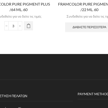
OLOR PURE PIGMENT PLUS
FRAMCOLOR PURE PIGMEN
/64 ML. 60
/22 ML. 60
δεθείτε για να δείτε τις τιμές
Συνδεθείτε για να δείτε τις τ
ΔΙΑΒΆΣΤΕ ΠΕΡΙΣΣΌΤΕΡΑ
PAYMENT METHO
ΈΤΗΣΗ ΠΕΛΑΤΏΝ