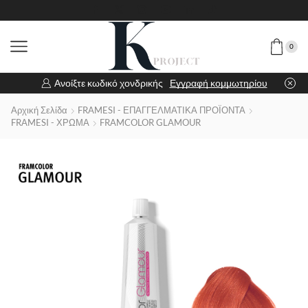
0
Ανοίξτε κωδικό χονδρικής
Εγγραφή κομμωτηρίου
Αρχική Σελίδα
FRAMESI - ΕΠΑΓΓΕΛΜΑΤΙΚΑ ΠΡΟΪΟΝΤΑ
FRAMESI - ΧΡΩΜΑ
FRAMCOLOR GLAMOUR