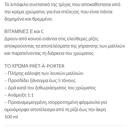
Το λιπόφιλο συστατικό της τρίχας που αποκαθίσταται από
την κρέμα χρώματος για ένα στέλεχος που είναι πάντα
δομημένο και θρεμμένο.
ΒΙΤΑΜΙΝΕΣ Ε και C
Δρουν από κοινού ενάντια στις ελεύθερες ρίζες
αποκρούοντας τα αποτελέσματα της γήρανσης των μαλλιών
και παρατείνοντας τη διάρκεια του χρώματος
ΤΟ ΧΡΏΜΑ PRÊT-À-PORTER
– Πλήρης κάλυψη των λευκών μαλλιών
– Προσδίδει ξάνοιγμα έως 5 τόνους
– Δρά κατά του ξεθωριάσματος του χρώματος
– Ανάμειξη 1:1
– Προαναμεμειγμένη, ισορροπημένη φόρμουλα για
ομοιόμορφο αποτέλεσμα από τη ρίζα έως την άκρη
100 ml