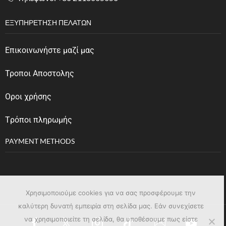
ΕΞΥΠΗΡΈΤΗΣΗ ΠΕΛΑΤΏΝ
Επικοινωνήστε μαζί μας
Τροποι Αποστολης
Οροι χρήσης
Tρόποι πληρωμής
PAYMENT METHODS
Χρησιμοποιούμε cookies για να σας προσφέρουμε την
καλύτερη δυνατή εμπειρία στη σελίδα μας. Εάν συνεχίσετε
να χρησιμοποιείτε τη σελίδα, θα υποθέσουμε πως είστε