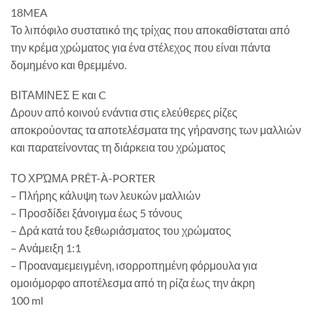
18MEA
Το λιπόφιλο συστατικό της τρίχας που αποκαθίσταται από
την κρέμα χρώματος για ένα στέλεχος που είναι πάντα
δομημένο και θρεμμένο.
ΒΙΤΑΜΙΝΕΣ Ε και C
Δρουν από κοινού ενάντια στις ελεύθερες ρίζες
αποκρούοντας τα αποτελέσματα της γήρανσης των μαλλιών
και παρατείνοντας τη διάρκεια του χρώματος
ΤΟ ΧΡΏΜΑ PRÊT-À-PORTER
– Πλήρης κάλυψη των λευκών μαλλιών
– Προσδίδει ξάνοιγμα έως 5 τόνους
– Δρά κατά του ξεθωριάσματος του χρώματος
– Ανάμειξη 1:1
– Προαναμεμειγμένη, ισορροπημένη φόρμουλα για
ομοιόμορφο αποτέλεσμα από τη ρίζα έως την άκρη
100 ml