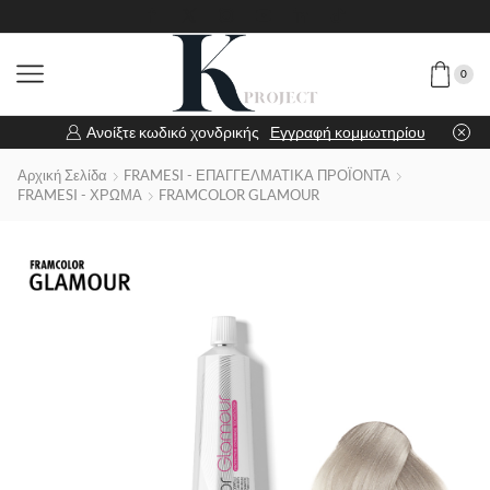
0
Ανοίξτε κωδικό χονδρικής
Εγγραφή κομμωτηρίου
Αρχική Σελίδα
FRAMESI - ΕΠΑΓΓΕΛΜΑΤΙΚΑ ΠΡΟΪΟΝΤΑ
FRAMESI - ΧΡΩΜΑ
FRAMCOLOR GLAMOUR