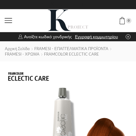
0
Ανοίξτε κωδικό χονδρικής
Εγγραφή κομμωτηρίου
Αρχική Σελίδα
FRAMESI - ΕΠΑΓΓΕΛΜΑΤΙΚΑ ΠΡΟΪΟΝΤΑ
FRAMESI - ΧΡΩΜΑ
FRAMCOLOR ECLECTIC CARE