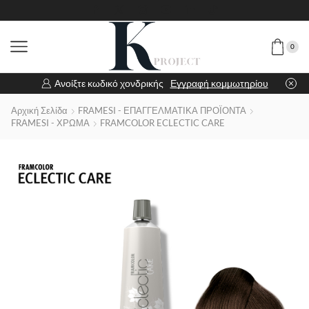
0
Ανοίξτε κωδικό χονδρικής
Εγγραφή κομμωτηρίου
Αρχική Σελίδα
FRAMESI - ΕΠΑΓΓΕΛΜΑΤΙΚΑ ΠΡΟΪΟΝΤΑ
FRAMESI - ΧΡΩΜΑ
FRAMCOLOR ECLECTIC CARE