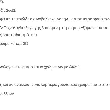
ψη.
ά μαλλιά.
οφά την υπεριώδη ακτινοβολία και να την μετατρέπει σε ορατό φ
Α
: Τεχνολογία εξαγωγής βασισμένη στη χρήση ενζύμων που επι
ονται οι ιδιότητές του.
Χρώμα και εφέ 3D
άλογα με τον τύπο και το χρώμα των μαλλιών)
ς και αντανάκλασης, για λαμπερό, γυαλιστερό χρώμα, πιστό στ
 μαλλιών