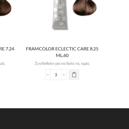
E 7.24
FRAMCOLOR ECLECTIC CARE 8.25
FRAMCO
ML.60
ιμές
Συνδεθείτε για να δείτε τις τιμές
Συνδε