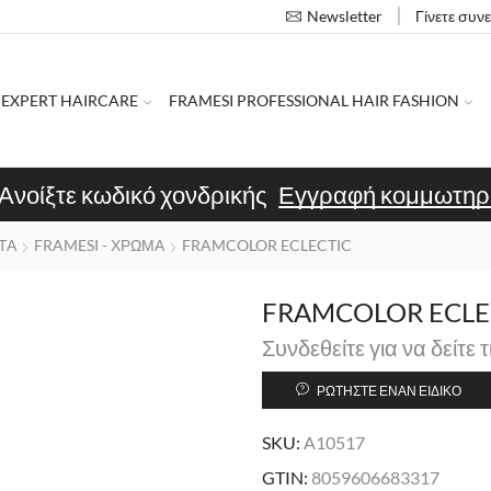
Γίνετε συν
Newsletter
 EXPERT HAIRCARE
FRAMESI PROFESSIONAL HAIR FASHION
Ανοίξτε κωδικό χονδρικής
Εγγραφή κομμωτηρ
ΤΑ
FRAMESI - ΧΡΩΜΑ
FRAMCOLOR ECLECTIC
FRAMCOLOR ECLEC
Συνδεθείτε για να δείτε τ
ΡΩΤΉΣΤΕ ΈΝΑΝ ΕΙΔΙΚΌ
SKU:
A10517
GTIN:
8059606683317