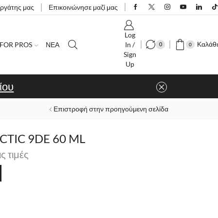
εργάτης μας
Επικοινώνησε μαζί μας
Log
Καλάθι
FOR PROS
ΝΕΑ
In /
0
0
Sign
Up
ίου
Επιστροφή στην προηγούμενη σελίδα
TIC 9DE 60 ML
ις τιμές