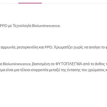
PPD με Τεχνολογία Bioluminescence.
ίς αμμωνία, ρεσορκινόλη και PPD. Χρωματίζει χωρίς να ανοίγει τ
ία Bioluminescence, βασισμένη σε ΦΥΤΟΠΛΕΓΜΑ από το άνθος τη
α είναι μια τέλεια ισορροπία μεταξύ της έντασης του χρώματος 