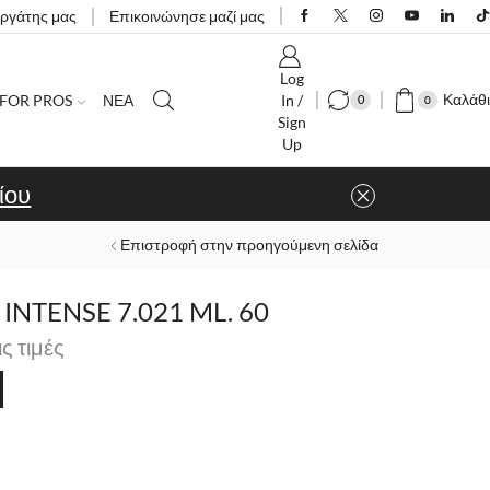
εργάτης μας
Επικοινώνησε μαζί μας
Log
Καλάθι
FOR PROS
ΝΕΑ
In /
0
0
Sign
Up
ίου
Επιστροφή στην προηγούμενη σελίδα
NTENSE 7.021 ML. 60
ις τιμές