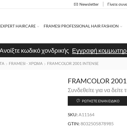
Γίνετε συν
Newsletter
 EXPERT HAIRCARE
FRAMESI PROFESSIONAL HAIR FASHION
Ανοίξτε κωδικό χονδρικής
Εγγραφή κομμωτηρ
ΤΑ
FRAMESI - ΧΡΩΜΑ
FRAMCOLOR 2001 INTENSE
FRAMCOLOR 2001 I
Συνδεθείτε για να δείτε τ
ΡΩΤΉΣΤΕ ΈΝΑΝ ΕΙΔΙΚΌ
SKU:
A11164
GTIN:
8032505878985