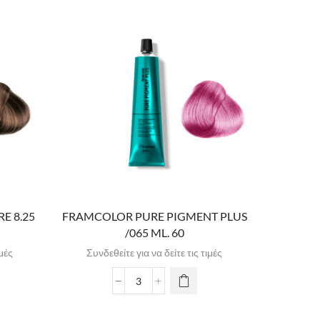
E 8.25
FRAMCOLOR PURE PIGMENT PLUS
FRAMCOL
/065 ML. 60
ιμές
Συνδεθείτε για να δείτε τις τιμές
Συνδε
Δ