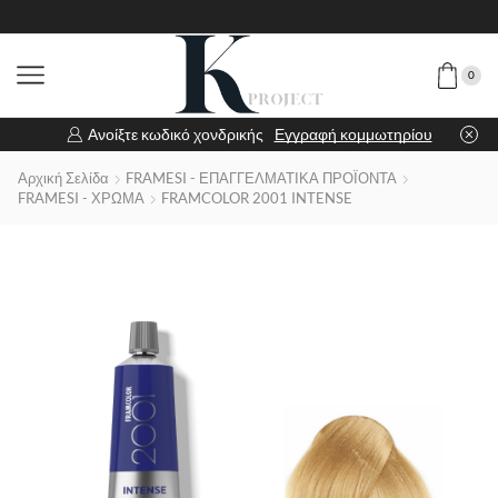
0
Ανοίξτε κωδικό χονδρικής
Εγγραφή κομμωτηρίου
Αρχική Σελίδα
FRAMESI - ΕΠΑΓΓΕΛΜΑΤΙΚΑ ΠΡΟΪΟΝΤΑ
FRAMESI - ΧΡΩΜΑ
FRAMCOLOR 2001 INTENSE