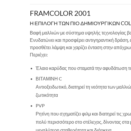
FRAMCOLOR 2001
Η ΕΠΙΛΟΓΗ ΤΩΝ ΠΙΟ ΔΗΜΙΟΥΡΓΙΚΩΝ CO
Βαφή μαλλιών με σύστημα υψηλής τεχνολογίας βα
Ενυδατώνει και προσφέρει αντιγηραντική δράση, 
προσθέτει λάμψη και χαρίζει ένταση στην απόχρω
Περιέχει:
Έλαιο καρύδας που σταματά την αφυδάτωση το
ΒΙΤΑΜΙΝΗ C
Αντιοξειδωτικό, διατηρεί τη νεότητα των μαλλιώ
ζωτικότητα
PVP
Ρητίνη που σχηματίζει φιλμ και διατηρεί τις χρ
πολύ περισσότερο στο στέλεχος, δίνοντας στα 
μεγαλύτερη σταθερότητα και διάρκεια