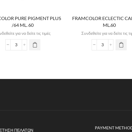
OLOR PURE PIGMENT PLUS
FRAMCOLOR ECLECTIC CAR
/64 ML. 60
ML.60
δεθείτε για να δείτε τις τιμές
Συνδεθείτε για να δείτε τις τ
PAYMENT METHO
ΈΤΗΣΗ ΠΕΛΑΤΏΝ