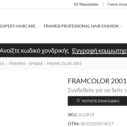
Γίνετε συν
Newsletter
 EXPERT HAIRCARE
FRAMESI PROFESSIONAL HAIR FASHION
Ανοίξτε κωδικό χονδρικής
Εγγραφή κομμωτηρ
ΤΑ
FRAMESI - ΧΡΩΜΑ
FRAMCOLOR 2001
FRAMCOLOR 2001 
Συνδεθείτε για να δείτε τ
ΡΩΤΉΣΤΕ ΈΝΑΝ ΕΙΔΙΚΌ
SKU:
A12819
GTIN:
8032505874017