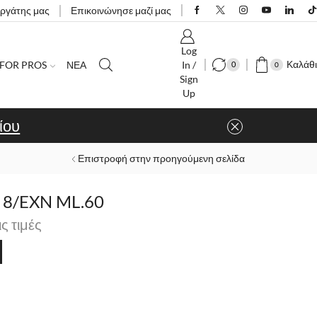
εργάτης μας
Επικοινώνησε μαζί μας
Log
Καλάθι
FOR PROS
ΝΕΑ
In /
0
0
Sign
Up
ίου
Επιστροφή στην προηγούμενη σελίδα
8/EXN ML.60
ις τιμές