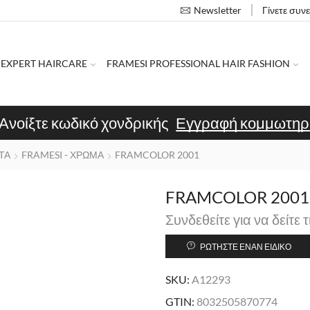
Γίνετε συν
Newsletter
 EXPERT HAIRCARE
FRAMESI PROFESSIONAL HAIR FASHION
Ανοίξτε κωδικό χονδρικής
Εγγραφή κομμωτηρ
ΤΑ
FRAMESI - ΧΡΩΜΑ
FRAMCOLOR 2001
FRAMCOLOR 2001 
Συνδεθείτε για να δείτε τ
ΡΩΤΉΣΤΕ ΈΝΑΝ ΕΙΔΙΚΌ
SKU:
A12293
GTIN:
8032505870774