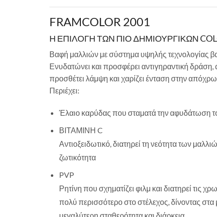
FRAMCOLOR 2001
Η ΕΠΙΛΟΓΗ ΤΩΝ ΠΙΟ ΔΗΜΙΟΥΡΓΙΚΩΝ CO
Βαφή μαλλιών με σύστημα υψηλής τεχνολογίας βα
Ενυδατώνει και προσφέρει αντιγηραντική δράση, 
προσθέτει λάμψη και χαρίζει ένταση στην απόχρω
Περιέχει:
Έλαιο καρύδας που σταματά την αφυδάτωση το
ΒΙΤΑΜΙΝΗ C
Αντιοξειδωτικό, διατηρεί τη νεότητα των μαλλιώ
ζωτικότητα
PVP
Ρητίνη που σχηματίζει φιλμ και διατηρεί τις χρ
πολύ περισσότερο στο στέλεχος, δίνοντας στα 
μεγαλύτερη σταθερότητα και διάρκεια