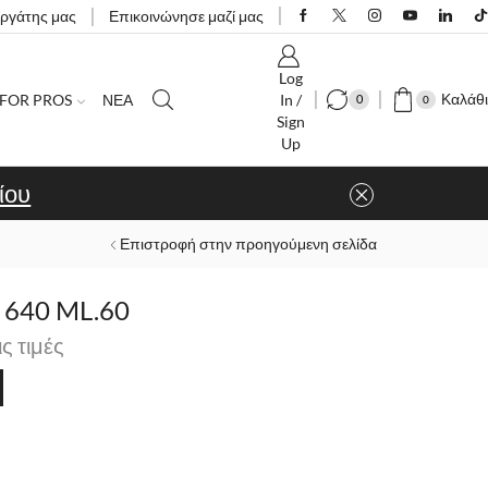
εργάτης μας
Επικοινώνησε μαζί μας
Log
Καλάθι
FOR PROS
ΝΕΑ
In /
0
0
Sign
Up
ίου
Επιστροφή στην προηγούμενη σελίδα
640 ML.60
ις τιμές