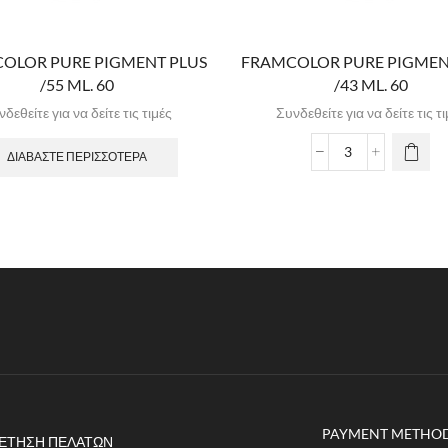
OLOR PURE PIGMENT PLUS
FRAMCOLOR PURE PIGMEN
/55 ML. 60
/43 ML. 60
δεθείτε για να δείτε τις τιμές
Συνδεθείτε για να δείτε τις τ
ΔΙΑΒΆΣΤΕ ΠΕΡΙΣΣΌΤΕΡΑ
PAYMENT METHO
ΈΤΗΣΗ ΠΕΛΑΤΏΝ