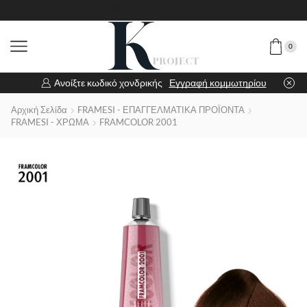
0
Ανοίξτε κωδικό χονδρικής
Εγγραφή κομμωτηρίου
Αρχική Σελίδα
FRAMESI - ΕΠΑΓΓΕΛΜΑΤΙΚΑ ΠΡΟΪΟΝΤΑ
FRAMESI - ΧΡΩΜΑ
FRAMCOLOR 2001