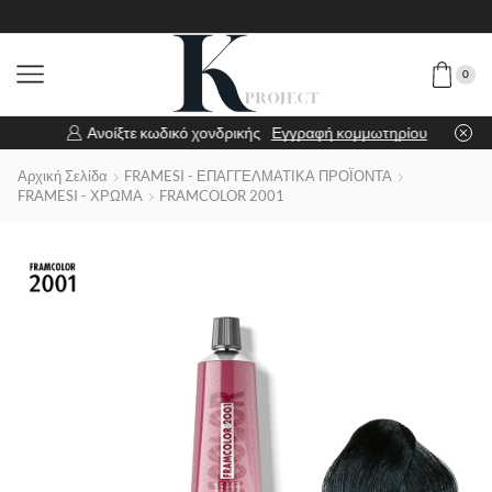
0
Ανοίξτε κωδικό χονδρικής
Εγγραφή κομμωτηρίου
Αρχική Σελίδα
FRAMESI - ΕΠΑΓΓΕΛΜΑΤΙΚΑ ΠΡΟΪΟΝΤΑ
FRAMESI - ΧΡΩΜΑ
FRAMCOLOR 2001