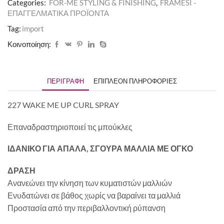
Categories:
FOR-ME STYLING & FINISHING
,
FRAMESI -
ΕΠΑΓΓΕΛΜΑΤΙΚΑ ΠΡΟΪΟΝΤΑ
Tag:
import
Κοινοποίηση:
ΠΕΡΙΓΡΑΦΉ
ΕΠΙΠΛΈΟΝ ΠΛΗΡΟΦΟΡΊΕΣ
227 WAKE ME UP CURL SPRAY
Επαναδραστηριοποιεί τις μπούκλες
ΙΔΑΝΙΚΟ ΓΙΑ ΑΠΑΛΑ, ΣΓΟΥΡΑ ΜΑΛΛΙΑ ΜΕ ΟΓΚΟ
ΔΡΑΣΗ
Ανανεώνει την κίνηση των κυματιστών μαλλιών
Ενυδατώνει σε βάθος χωρίς να βαραίνει τα μαλλιά
Προστασία από την περιβαλλοντική ρύπανση