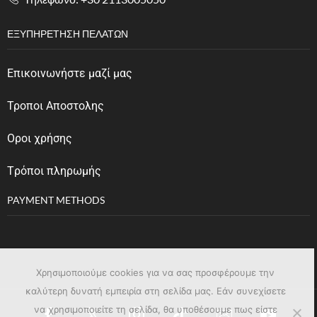
ΕΞΥΠΗΡΈΤΗΣΗ ΠΕΛΑΤΏΝ
Επικοινωνήστε μαζί μας
Τροποι Αποστολης
Οροι χρήσης
Tρόποι πληρωμής
PAYMENT METHODS
Χρησιμοποιούμε cookies για να σας προσφέρουμε την
καλύτερη δυνατή εμπειρία στη σελίδα μας. Εάν συνεχίσετε
να χρησιμοποιείτε τη σελίδα, θα υποθέσουμε πως είστε