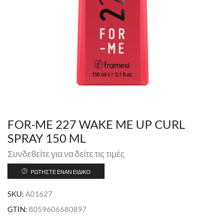
FOR-ME 227 WAKE ME UP CURL
SPRAY 150 ML
Συνδεθείτε για να δείτε τις τιμές
ΡΩΤΉΣΤΕ ΈΝΑΝ ΕΙΔΙΚΌ
SKU:
A01627
GTIN:
8059606680897