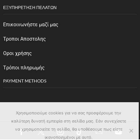
ΕΞΥΠΗΡΈΤΗΣΗ ΠΕΛΑΤΏΝ
Επικοινωνήστε μαζί μας
Τροποι Αποστολης
Οροι χρήσης
Tρόποι πληρωμής
PAYMENT METHODS
Χρησιμοποιούμε cookies για να σας προσφέρουμε την
καλύτερη δυνατή εμπειρία στη σελίδα μας. Εάν συνεχίσετε
να χρησιμοποιείτε τη σελίδα, θα υποθέσουμε πως είστε
ικανοποιημένοι με αυτό.