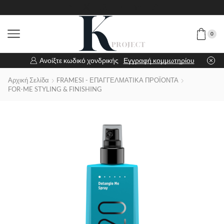
0
Ανοίξτε κωδικό χονδρικής
Εγγραφή κομμωτηρίου
Αρχική Σελίδα
FRAMESI - ΕΠΑΓΓΕΛΜΑΤΙΚΑ ΠΡΟΪΟΝΤΑ
FOR-ME STYLING & FINISHING