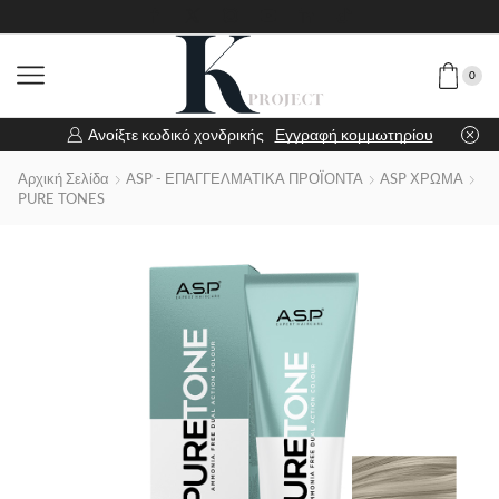
0
Ανοίξτε κωδικό χονδρικής
Εγγραφή κομμωτηρίου
Αρχική Σελίδα
ASP - ΕΠΑΓΓΕΛΜΑΤΙΚΑ ΠΡΟΪΟΝΤΑ
ASP ΧΡΩΜΑ
PURE TONES