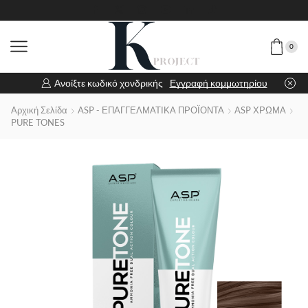
0
Ανοίξτε κωδικό χονδρικής
Εγγραφή κομμωτηρίου
Αρχική Σελίδα
ASP - ΕΠΑΓΓΕΛΜΑΤΙΚΑ ΠΡΟΪΟΝΤΑ
ASP ΧΡΩΜΑ
PURE TONES