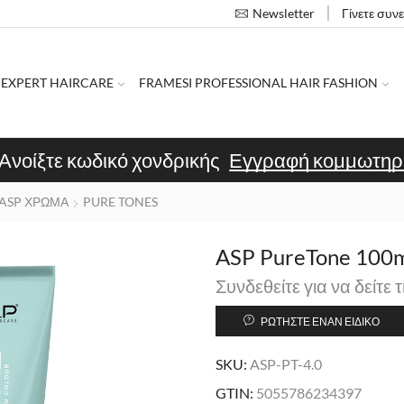
Γίνετε συν
Newsletter
 EXPERT HAIRCARE
FRAMESI PROFESSIONAL HAIR FASHION
Ανοίξτε κωδικό χονδρικής
Εγγραφή κομμωτηρ
ASP ΧΡΩΜΑ
PURE TONES
ASP PureTone 100m
Συνδεθείτε για να δείτε τ
ΡΩΤΉΣΤΕ ΈΝΑΝ ΕΙΔΙΚΌ
SKU:
ASP-PT-4.0
GTIN:
5055786234397