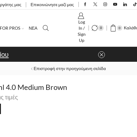
εργάτης μας
Επικοινώνησε μαζί μας
Log
Καλάθι
FOR PROS
ΝΕΑ
In /
0
0
Sign
Up
ίου
Επιστροφή στην προηγούμενη σελίδα
l 4.0 Medium Brown
ις τιμές