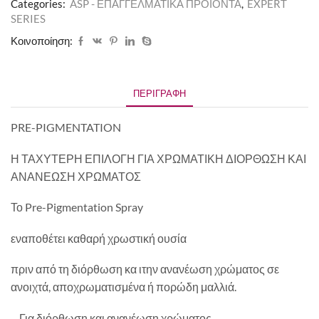
Categories:
ASP - ΕΠΑΓΓΕΛΜΑΤΙΚΑ ΠΡΟΪΟΝΤΑ
,
EXPERT
SERIES
Κοινοποίηση:
ΠΕΡΙΓΡΑΦΉ
PRE-PIGMENTATION
Η ΤΑΧΥΤΕΡΗ ΕΠΙΛΟΓΗ ΓΙΑ ΧΡΩΜΑΤΙΚΗ ΔΙΟΡΘΩΣΗ ΚΑΙ
ΑΝΑΝΕΩΣΗ ΧΡΩΜΑΤΟΣ
Το Pre-Pigmentation Spray
εναποθέτει καθαρή χρωστική ουσία
πριν από τη διόρθωση κα ιτην ανανέωση χρώματος σε
ανοιχτά, αποχρωματισμένα ή πορώδη μαλλιά.
– Για διόρθωση και ανανέωση χρώματος