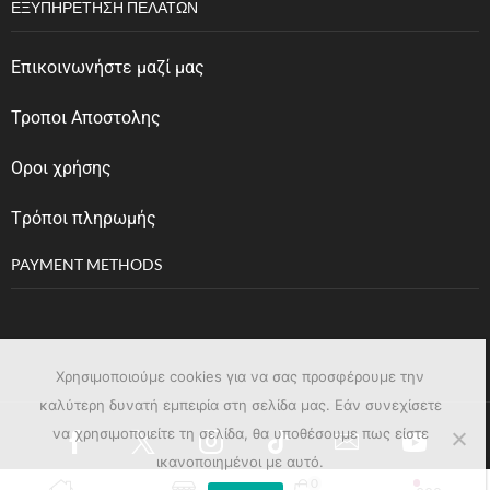
ΕΞΥΠΗΡΈΤΗΣΗ ΠΕΛΑΤΏΝ
Επικοινωνήστε μαζί μας
Τροποι Αποστολης
Οροι χρήσης
Tρόποι πληρωμής
PAYMENT METHODS
Χρησιμοποιούμε cookies για να σας προσφέρουμε την
καλύτερη δυνατή εμπειρία στη σελίδα μας. Εάν συνεχίσετε
να χρησιμοποιείτε τη σελίδα, θα υποθέσουμε πως είστε
ικανοποιημένοι με αυτό.
0