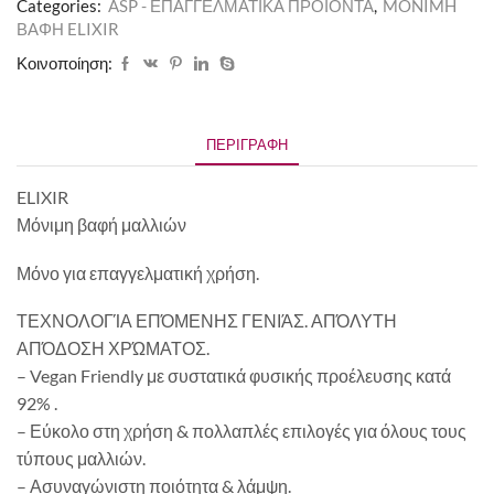
Categories:
ASP - ΕΠΑΓΓΕΛΜΑΤΙΚΑ ΠΡΟΪΟΝΤΑ
,
MONIMH
ΒΑΦΗ ELIXIR
Κοινοποίηση:
ΠΕΡΙΓΡΑΦΉ
ELIXIR
Μόνιμη βαφή μαλλιών
Μόνο για επαγγελματική χρήση.
ΤΕΧΝΟΛΟΓΊΑ ΕΠΌΜΕΝΗΣ ΓΕΝΙΆΣ. ΑΠΌΛΥΤΗ
ΑΠΌΔΟΣΗ ΧΡΏΜΑΤΟΣ.
– Vegan Friendly με συστατικά φυσικής προέλευσης κατά
92% .
– Εύκολο στη χρήση & πολλαπλές επιλογές για όλους τους
τύπους μαλλιών.
– Ασυναγώνιστη ποιότητα & λάμψη.